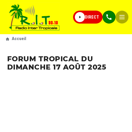
Aller au contenu principal
Navigation principale
DIRECT
Fil d'Ariane
Accueil
FORUM TROPICAL DU
DIMANCHE 17 AOÛT 2025