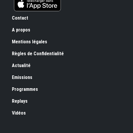
Pied de page
Contact
A propos
Mentions légales
Règles de Confidentialité
Footer 2
Actualité
Emissions
Programmes
Replays
Vidéos