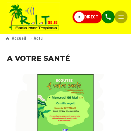
Aller au contenu principal
Navigation principale
DIRECT
Fil d'Ariane
Accueil
Actu
A VOTRE SANTÉ